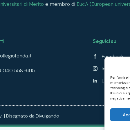
iversitari di Merito
e membro di
EucA (European univers
ti
Seguici su
llegiofonda.it
Facebook
Instagram
39 040 558 6415
Per fornire 
Linkedin
memorizzare
tecnologie 
ID unici su 
negativamen
Ac
cy
| Disegnato da
Divulgando