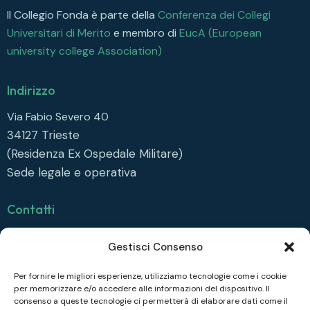
Il Collegio Fonda è parte della
Conferenza dei Collegi
Universitari di Merito
e membro di
EucA (European
university college Association)
Indirizzo
Via Fabio Severo 40
34127
Trieste
(Residenza Ex Ospedale Militare)
Sede legale e operativa
Contatti
info@collegiofonda.it
Gestisci Consenso
Tel: +39 040 558 6415
Per fornire le migliori esperienze, utilizziamo tecnologie come i cookie
per memorizzare e/o accedere alle informazioni del dispositivo. Il
Seguici su
consenso a queste tecnologie ci permetterà di elaborare dati come il