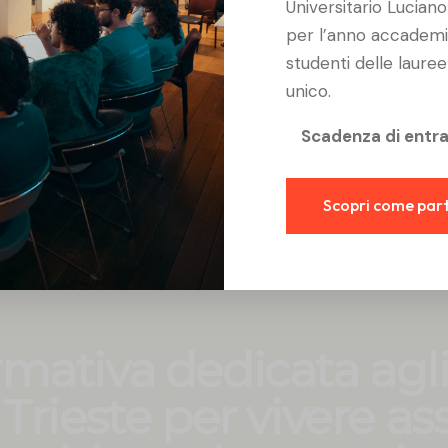
Universitario Lucian
tudio
Studenti
per l’anno accademi
0
+
2
5
0
+
studenti delle lauree 
unico.
Scadenza di entra
Scopri come par
mativa dedicata agli
i Trieste per vivere a