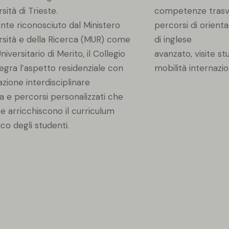
rsità di Trieste.
competenze trasver
ente riconosciuto dal Ministero
percorsi di orienta
ersità e della Ricerca (MUR) come
di inglese
niversitario di Merito, il Collegio
avanzato, visite st
egra l’aspetto residenziale con
mobilità internazio
zione interdisciplinare
va e percorsi personalizzati che
e arricchiscono il curriculum
o degli studenti.