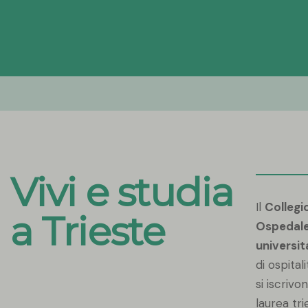
Vivi e studia
Il
Collegi
a Trieste
Ospedale
universit
di ospital
si iscrivo
laurea tr