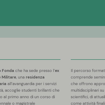
o Fonda
che ha sede presso l’
ex
Il percorso format
 Militare
, una
residenza
comprende seminari
aria
all’avanguardia per i servizi
che offrono appr
ità, accoglie studenti brillanti che
multidisciplinari s
no al primo anno di un corso di
scientifici, di attu
iennale o magistrale
come attività finali