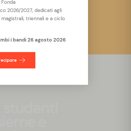
o Fonda
Eventi
co 2026/2027, dedicati agli
2
5
0
+
magistrali, triennali e a ciclo
mbi i bandi 26 agosto 2026
tecipare
 studenti
ssieme e