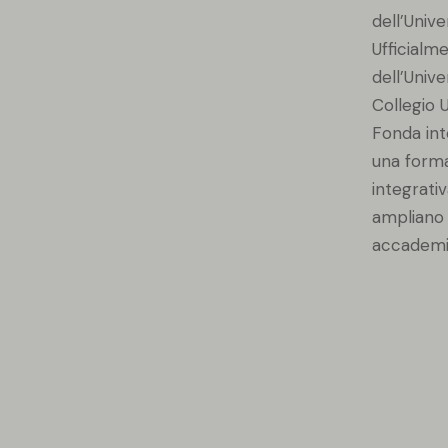
dell’Unive
Ufficialm
dell’Univ
Collegio U
Fonda int
una forma
integrati
ampliano 
accademic