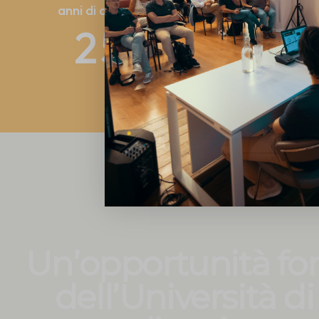
anni di attività
borse di s
2
5
6
1
Un’opportunità for
dell’Università d