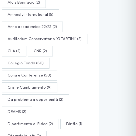
Alois Bonifacio
(2)
Amnesty International
(5)
Anno accademico 22/23
(2)
Auditorium Conservatorio "G.TARTINI"
(2)
CLA
(2)
CNR
(2)
Collegio Fonda
(80)
Corsi e Conferenze
(50)
Crisi e Cambiamento
(9)
Da problema a opportunità
(2)
DEAMS
(2)
Dipartimento di Fisica
(2)
Diritto
(1)
Edoardo Milotti
(2)