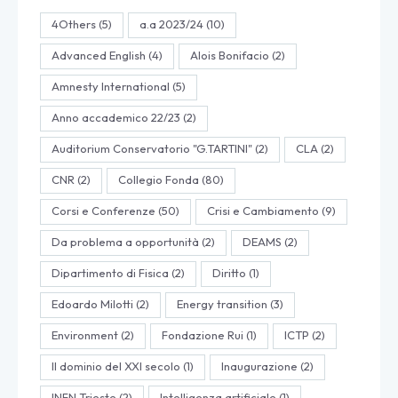
4Others
(5)
a.a 2023/24
(10)
Advanced English
(4)
Alois Bonifacio
(2)
Amnesty International
(5)
Anno accademico 22/23
(2)
Auditorium Conservatorio "G.TARTINI"
(2)
CLA
(2)
CNR
(2)
Collegio Fonda
(80)
Corsi e Conferenze
(50)
Crisi e Cambiamento
(9)
Da problema a opportunità
(2)
DEAMS
(2)
Dipartimento di Fisica
(2)
Diritto
(1)
Edoardo Milotti
(2)
Energy transition
(3)
Environment
(2)
Fondazione Rui
(1)
ICTP
(2)
Il dominio del XXI secolo
(1)
Inaugurazione
(2)
INFN Trieste
(2)
Intelligenza artificiale
(1)