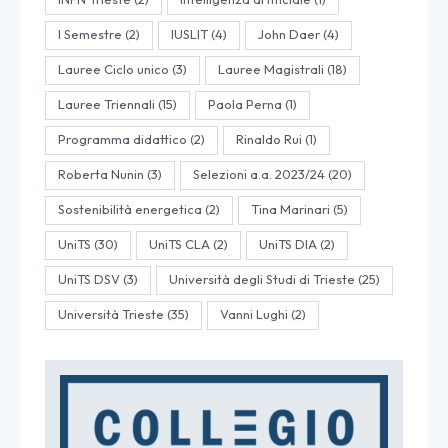
I Semestre
(2)
IUSLIT
(4)
John Daer
(4)
Lauree Ciclo unico
(3)
Lauree Magistrali
(18)
Lauree Triennali
(15)
Paola Perna
(1)
Programma didattico
(2)
Rinaldo Rui
(1)
Roberta Nunin
(3)
Selezioni a.a. 2023/24
(20)
Sostenibilità energetica
(2)
Tina Marinari
(5)
UniTS
(30)
UniTS CLA
(2)
UniTS DIA
(2)
UniTS DSV
(3)
Università degli Studi di Trieste
(25)
Università Trieste
(35)
Vanni Lughi
(2)