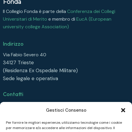
Fonda
Il Collegio Fonda è parte della
Conferenza dei Collegi
Universitari di Merito
e membro di
EucA (European
university college Association)
Indirizzo
Via Fabio Severo 40
34127
Trieste
(Residenza Ex Ospedale Militare)
Sede legale e operativa
Contatti
info@collegiofonda.it
Gestisci Consenso
Tel: +39 040 558 6415
Per fornire le migliori esperienze, utilizziamo tecnologie come i cookie
per memorizzare e/o accedere alle informazioni del dispositivo. Il
Seguici su