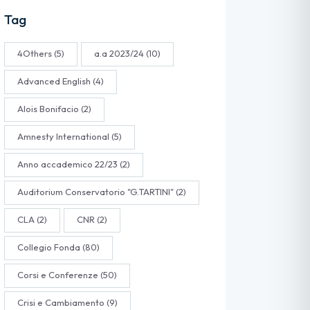
Tag
4Others
(5)
a.a 2023/24
(10)
Advanced English
(4)
Alois Bonifacio
(2)
Amnesty International
(5)
Anno accademico 22/23
(2)
Auditorium Conservatorio "G.TARTINI"
(2)
CLA
(2)
CNR
(2)
Collegio Fonda
(80)
Corsi e Conferenze
(50)
Crisi e Cambiamento
(9)