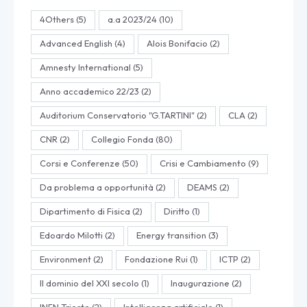
4Others
(5)
a.a 2023/24
(10)
Advanced English
(4)
Alois Bonifacio
(2)
Amnesty International
(5)
Anno accademico 22/23
(2)
Auditorium Conservatorio "G.TARTINI"
(2)
CLA
(2)
CNR
(2)
Collegio Fonda
(80)
Corsi e Conferenze
(50)
Crisi e Cambiamento
(9)
Da problema a opportunità
(2)
DEAMS
(2)
Dipartimento di Fisica
(2)
Diritto
(1)
Edoardo Milotti
(2)
Energy transition
(3)
Environment
(2)
Fondazione Rui
(1)
ICTP
(2)
Il dominio del XXI secolo
(1)
Inaugurazione
(2)
INFN Trieste
(2)
Intelligenza artificiale
(1)