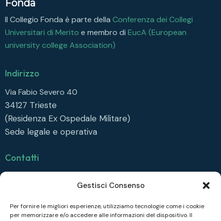
Fonda
Il Collegio Fonda è parte della
Conferenza dei Collegi
Universitari di Merito
e membro di
EucA (European
university college Association)
Indirizzo
Via Fabio Severo 40
34127
Trieste
(Residenza Ex Ospedale Militare)
Sede legale e operativa
Contatti
info@collegiofonda.it
Gestisci Consenso
Tel: +39 040 558 6415
Per fornire le migliori esperienze, utilizziamo tecnologie come i cookie
per memorizzare e/o accedere alle informazioni del dispositivo. Il
Seguici su