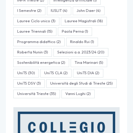
I Semestre
(2)
IUSLIT
(4)
John Daer
(4)
Lauree Ciclo unico
(3)
Lauree Magistrali
(18)
Lauree Triennali
(15)
Paola Perna
(1)
Programma didattico
(2)
Rinaldo Rui
(1)
Roberta Nunin
(3)
Selezioni a.a. 2023/24
(20)
Sostenibilità energetica
(2)
Tina Marinari
(5)
UniTS
(30)
UniTS CLA
(2)
UniTS DIA
(2)
UniTS DSV
(3)
Università degli Studi di Trieste
(25)
Università Trieste
(35)
Vanni Lughi
(2)