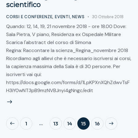
scientifico
CORSI E CONFERENZE
,
EVENTI
,
NEWS
30 Ottobre 2018
Quando: 12, 14, 19, 21 novembre 2018 - ore 18.00 Dove:
Sala Pietra, V piano, Residenza ex Ospedale Militare
Scarica l'abstract del corso di Simona
Regina: Raccontare la scienza_Regina_novembre 2018
Ricordiamo agli allievi che è necessario iscriversi ai corsi,
la capienza massima della Sala è di 30 persone. Per
iscriverti vai qui:
https://docs.google.com/forms/d/1LpKPXnXQhZdwvTsF
H3iY0wNT3pB9mzNVBJnyi4gNngc/edit
…
1
13
14
>
15
16