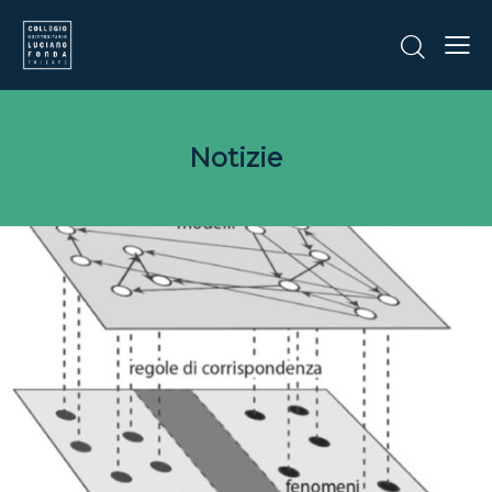
Notizie
CORSI E CONFERENZE
NEWS
Corso breve: PERCORSI DI
STORIA DELLA SCIENZA –