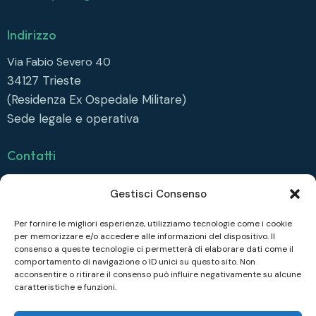
Indirizzo
Via Fabio Severo 40
34127
Trieste
(Residenza Ex Ospedale Militare)
Sede legale e operativa
Contatti
info@collegiofonda.it
Gestisci Consenso
Tel: +39 040 558 6415
Per fornire le migliori esperienze, utilizziamo tecnologie come i cookie
per memorizzare e/o accedere alle informazioni del dispositivo. Il
Seguici su
consenso a queste tecnologie ci permetterà di elaborare dati come il
comportamento di navigazione o ID unici su questo sito. Non
Facebook
acconsentire o ritirare il consenso può influire negativamente su alcune
caratteristiche e funzioni.
Instagram