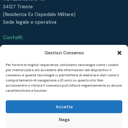
34127
Trieste
(Residenza Ex Ospedale Militare)
Sede legale e operativa
Contatti
info@collegiofonda.it
Gestisci Consenso
Tel: +39 040 558 6415
Per fornire le migliori esperienze, utilizziamo tecnologie come i cookie
per memorizzare e/o accedere alle informazioni del dispositivo. Il
Seguici su
consenso a queste tecnologie ci permetterà di elaborare dati come il
comportamento di navigazione o ID unici su questo sito. Non
Facebook
acconsentire o ritirare il consenso può influire negativamente su alcune
caratteristiche e funzioni.
Instagram
Linkedin
Accetta
Nega