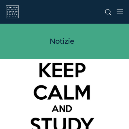
Notizie
CORSI E CONFERENZE
Corso di inglese – secondo
semestre – English for the