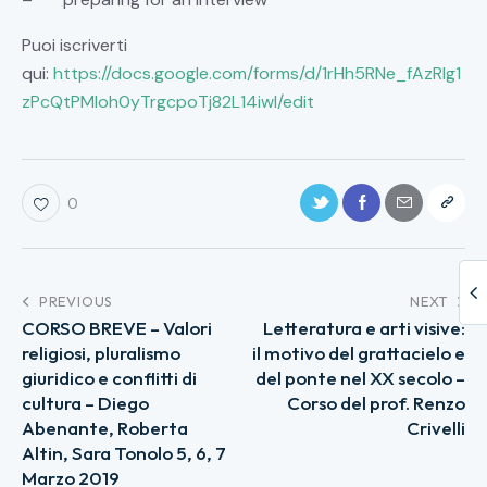
Puoi iscriverti
qui:
https://docs.google.com/forms/d/1rHh5RNe_fAzRlg1
zPcQtPMIoh0yTrgcpoTj82L14iwI/edit
0
PREVIOUS
NEXT
CORSO BREVE – Valori
Letteratura e arti visive:
religiosi, pluralismo
il motivo del grattacielo e
giuridico e conflitti di
del ponte nel XX secolo –
cultura – Diego
Corso del prof. Renzo
Abenante, Roberta
Crivelli
Altin, Sara Tonolo 5, 6, 7
Marzo 2019