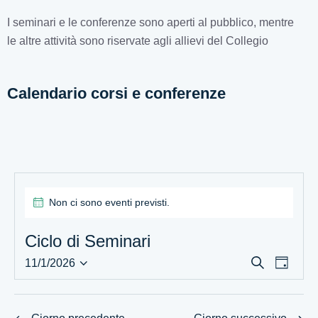
I seminari e le conferenze sono aperti al pubblico, mentre
le altre attività sono riservate agli allievi del Collegio
Calendario corsi e conferenze
Non ci sono eventi previsti.
N
o
t
Ciclo di Seminari
i
E
E
C
c
11/1/2026
G
e
e
S
v
v
i
r
o
e
e
e
c
r
a
l
n