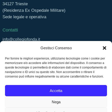
N
34127
Trieste
e
a
(Residenza Ex Ospedale Militare)
v
Sede legale e operativa
i
g
Contatti
a
info@collegiofonda.it
z
Gestisci Consenso
Tel: +39 040 558 6415
i
o
Per fornire le migliori esperienze, utilizziamo tecnologie come i cookie per
Seguici su
n
memorizzare e/o accedere alle informazioni del dispositivo. Il consenso a
queste tecnologie ci permetterà di elaborare dati come il comportamento di
e
Facebook
navigazione o ID unici su questo sito. Non acconsentire o ritirare il
consenso può influire negativamente su alcune caratteristiche e funzioni.
Instagram
Linkedin
Accetta
Nega
COLLEGIO FONDA © 2026. All rights reserved.|
Privacy