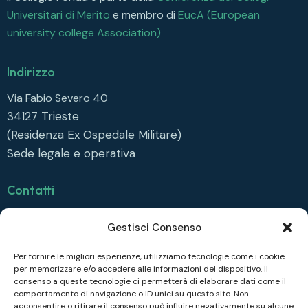
i
Universitari di Merito
e membro di
EucA (European
g
university college Association)
a
z
Indirizzo
i
Via Fabio Severo 40
o
34127
Trieste
n
(Residenza Ex Ospedale Militare)
e
Sede legale e operativa
Contatti
info@collegiofonda.it
Gestisci Consenso
Tel: +39 040 558 6415
Per fornire le migliori esperienze, utilizziamo tecnologie come i cookie
per memorizzare e/o accedere alle informazioni del dispositivo. Il
Seguici su
consenso a queste tecnologie ci permetterà di elaborare dati come il
comportamento di navigazione o ID unici su questo sito. Non
Facebook
acconsentire o ritirare il consenso può influire negativamente su alcune