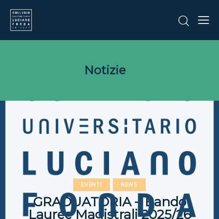
Notizie
EVENTI
NEWS
GRADUATORIA – Bando
Lauree Magistrali 2025/26