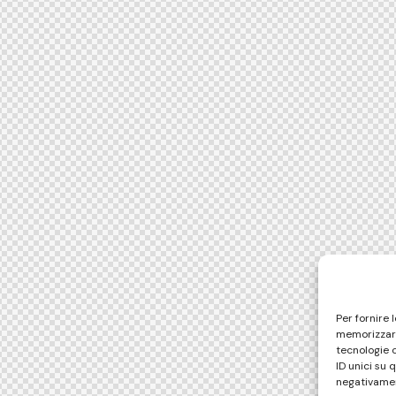
Per fornire 
memorizzare
tecnologie 
ID unici su 
negativamen