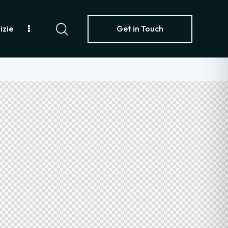
izie
Get in Touch