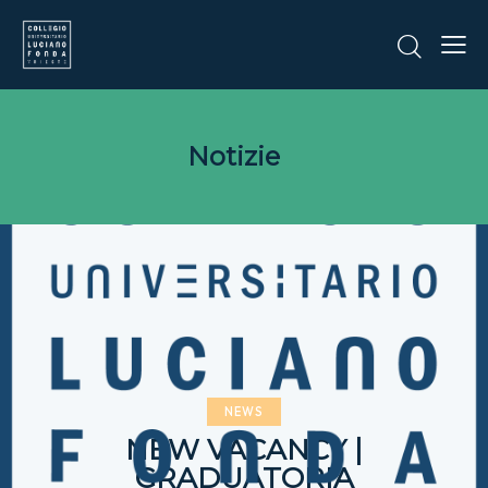
Notizie
NEWS
NEW VACANCY |
GRADUATORIA