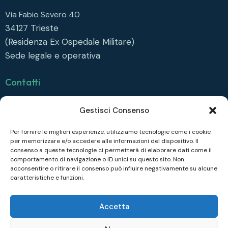
Via Fabio Severo 40
34127
Trieste
(Residenza Ex Ospedale Militare)
Sede legale e operativa
Contatti
info@collegiofonda.it
Gestisci Consenso
Tel: +39 040 558 6415
Per fornire le migliori esperienze, utilizziamo tecnologie come i cookie
per memorizzare e/o accedere alle informazioni del dispositivo. Il
Seguici su
consenso a queste tecnologie ci permetterà di elaborare dati come il
comportamento di navigazione o ID unici su questo sito. Non
Facebook
acconsentire o ritirare il consenso può influire negativamente su alcune
caratteristiche e funzioni.
Instagram
Linkedin
Accetta