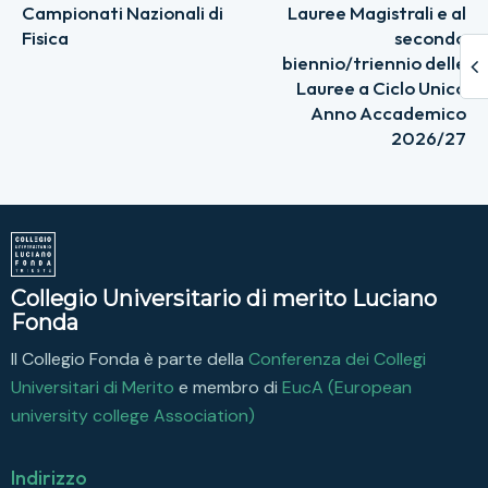
Campionati Nazionali di
Lauree Magistrali e al
Fisica
secondo
biennio/triennio delle
Lauree a Ciclo Unico
Anno Accademico
2026/27
Collegio Universitario di merito Luciano
Fonda
Il Collegio Fonda è parte della
Conferenza dei Collegi
Universitari di Merito
e membro di
EucA (European
university college Association)
Indirizzo