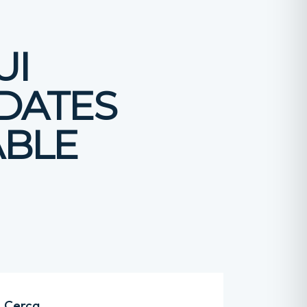
UI
DATES
ABLE
Cerca