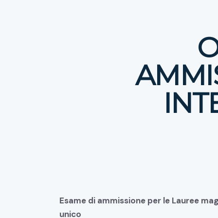
O
AMMI
INT
Esame di ammissione per le Lauree magis
unico