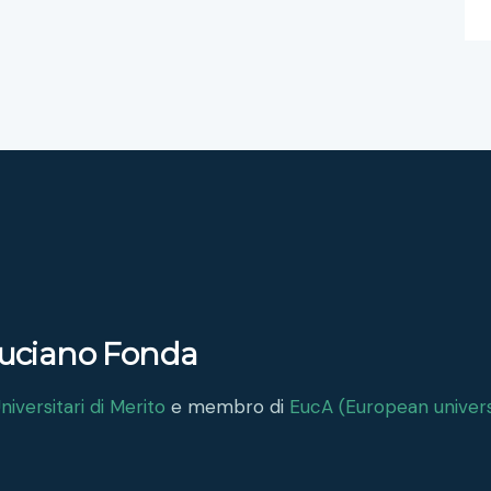
 Luciano Fonda
iversitari di Merito
e membro di
EucA (European univers