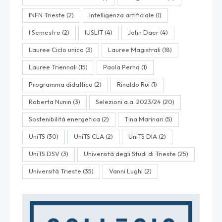
INFN Trieste
(2)
Intelligenza artificiale
(1)
I Semestre
(2)
IUSLIT
(4)
John Daer
(4)
Lauree Ciclo unico
(3)
Lauree Magistrali
(18)
Lauree Triennali
(15)
Paola Perna
(1)
Programma didattico
(2)
Rinaldo Rui
(1)
Roberta Nunin
(3)
Selezioni a.a. 2023/24
(20)
Sostenibilità energetica
(2)
Tina Marinari
(5)
UniTS
(30)
UniTS CLA
(2)
UniTS DIA
(2)
UniTS DSV
(3)
Università degli Studi di Trieste
(25)
Università Trieste
(35)
Vanni Lughi
(2)