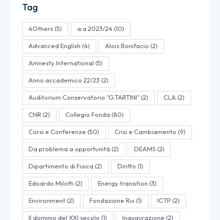
Tag
4Others
(5)
a.a 2023/24
(10)
Advanced English
(4)
Alois Bonifacio
(2)
Amnesty International
(5)
Anno accademico 22/23
(2)
Auditorium Conservatorio "G.TARTINI"
(2)
CLA
(2)
CNR
(2)
Collegio Fonda
(80)
Corsi e Conferenze
(50)
Crisi e Cambiamento
(9)
Da problema a opportunità
(2)
DEAMS
(2)
Dipartimento di Fisica
(2)
Diritto
(1)
Edoardo Milotti
(2)
Energy transition
(3)
Environment
(2)
Fondazione Rui
(1)
ICTP
(2)
Il dominio del XXI secolo
(1)
Inaugurazione
(2)