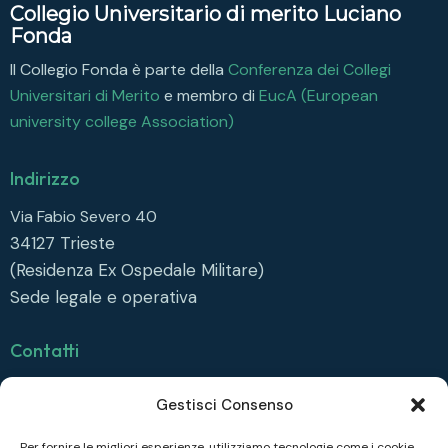
Collegio Universitario di merito Luciano
Fonda
Il Collegio Fonda è parte della
Conferenza dei Collegi
Universitari di Merito
e membro di
EucA (European
university college Association)
Indirizzo
Via Fabio Severo 40
34127
Trieste
(Residenza Ex Ospedale Militare)
Sede legale e operativa
Contatti
info@collegiofonda.it
Gestisci Consenso
Tel: +39 040 558 6415
Per fornire le migliori esperienze, utilizziamo tecnologie come i cookie