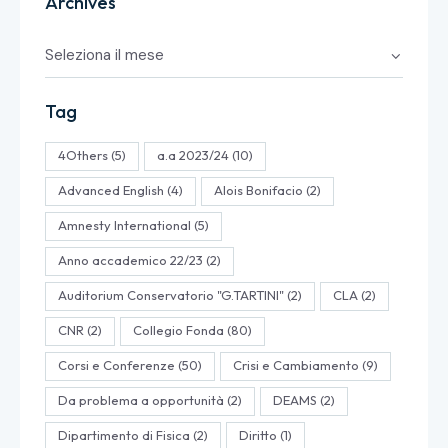
Archives
Tag
4Others
(5)
a.a 2023/24
(10)
Advanced English
(4)
Alois Bonifacio
(2)
Amnesty International
(5)
Anno accademico 22/23
(2)
Auditorium Conservatorio "G.TARTINI"
(2)
CLA
(2)
CNR
(2)
Collegio Fonda
(80)
Corsi e Conferenze
(50)
Crisi e Cambiamento
(9)
Da problema a opportunità
(2)
DEAMS
(2)
Dipartimento di Fisica
(2)
Diritto
(1)