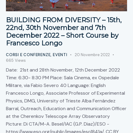
BUILDING FROM DIVERSITY – 15th,
22nd, 30th November and 7th
December 2022 – Short Course by
Francesco Longo
CORSI E CONFERENZE
,
EVENTI
20 Novembre 2022
665
Views
Date: 21st and 28th November, 12th December 2022
Time: 6:30- 8:30 PM Place: Sala Cinema, ex Ospedale
Militare, via Fabio Severo 40 Language: English
Francesco Longo, Associate Professor of Experimental
Physics, DMG, University of Trieste Alba Fernández
Barral, Outreach, Education and Communication Officer
at the Cherenkov Telescope Array Observatory
Picture: Di CTA/M-A. Besel/IAC (G.P. Diaz)/ESO -
https://www.eso.org/public/images/eso1841a/, CC BY