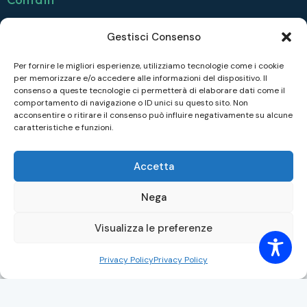
info@collegiofonda.it
Gestisci Consenso
Tel: +39 040 558 6415
Per fornire le migliori esperienze, utilizziamo tecnologie come i cookie
per memorizzare e/o accedere alle informazioni del dispositivo. Il
Seguici su
consenso a queste tecnologie ci permetterà di elaborare dati come il
comportamento di navigazione o ID unici su questo sito. Non
Facebook
acconsentire o ritirare il consenso può influire negativamente su alcune
caratteristiche e funzioni.
Instagram
Linkedin
Accetta
Nega
COLLEGIO FONDA © 2026. All rights reserved.|
Privacy
Visualizza le preferenze
policy
| Disegnato da
Divulgando
Privacy Policy
Privacy Policy
Italiano