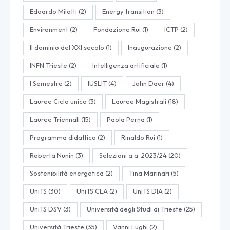
Edoardo Milotti
(2)
Energy transition
(3)
Environment
(2)
Fondazione Rui
(1)
ICTP
(2)
Il dominio del XXI secolo
(1)
Inaugurazione
(2)
INFN Trieste
(2)
Intelligenza artificiale
(1)
I Semestre
(2)
IUSLIT
(4)
John Daer
(4)
Lauree Ciclo unico
(3)
Lauree Magistrali
(18)
Lauree Triennali
(15)
Paola Perna
(1)
Programma didattico
(2)
Rinaldo Rui
(1)
Roberta Nunin
(3)
Selezioni a.a. 2023/24
(20)
Sostenibilità energetica
(2)
Tina Marinari
(5)
UniTS
(30)
UniTS CLA
(2)
UniTS DIA
(2)
UniTS DSV
(3)
Università degli Studi di Trieste
(25)
Università Trieste
(35)
Vanni Lughi
(2)