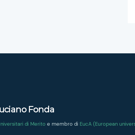
 Luciano Fonda
iversitari di Merito
e membro di
EucA (European univers