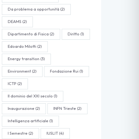
Da problema a opportunità
(2)
DEAMS
(2)
Dipartimento di Fisica
(2)
Diritto
(1)
Edoardo Milotti
(2)
Energy transition
(3)
Environment
(2)
Fondazione Rui
(1)
ICTP
(2)
Il dominio del XXI secolo
(1)
Inaugurazione
(2)
INFN Trieste
(2)
Intelligenza artificiale
(1)
I Semestre
(2)
IUSLIT
(4)