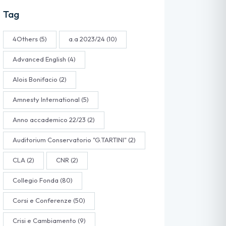
Tag
4Others
(5)
a.a 2023/24
(10)
Advanced English
(4)
Alois Bonifacio
(2)
Amnesty International
(5)
Anno accademico 22/23
(2)
Auditorium Conservatorio "G.TARTINI"
(2)
CLA
(2)
CNR
(2)
Collegio Fonda
(80)
Corsi e Conferenze
(50)
Crisi e Cambiamento
(9)