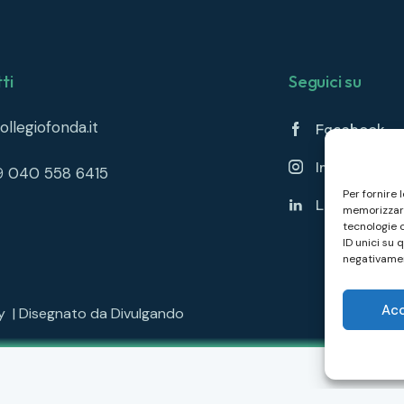
ti
Seguici su
llegiofonda.it
Facebook
Instagram
39 040 558 6415
Per fornire 
Linkedin
memorizzare
tecnologie 
ID unici su 
negativamen
Ac
cy
| Disegnato da
Divulgando