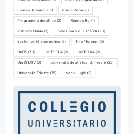
Lauree Triennali
(15)
Paola Perna
(1)
Programma didattico
(2)
Rinaldo Rui
(1)
Roberta Nunin
(3)
Selezioni a.a. 2023/24
(20)
Sostenibilità energetica
(2)
Tina Marinari
(5)
UniTS
(30)
UniTS CLA
(2)
UniTS DIA
(2)
UniTS DSV
(3)
Università degli Studi di Trieste
(25)
Università Trieste
(35)
Vanni Lughi
(2)