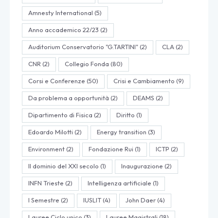
Amnesty International
(5)
Anno accademico 22/23
(2)
Auditorium Conservatorio "G.TARTINI"
(2)
CLA
(2)
CNR
(2)
Collegio Fonda
(80)
Corsi e Conferenze
(50)
Crisi e Cambiamento
(9)
Da problema a opportunità
(2)
DEAMS
(2)
Dipartimento di Fisica
(2)
Diritto
(1)
Edoardo Milotti
(2)
Energy transition
(3)
Environment
(2)
Fondazione Rui
(1)
ICTP
(2)
Il dominio del XXI secolo
(1)
Inaugurazione
(2)
INFN Trieste
(2)
Intelligenza artificiale
(1)
I Semestre
(2)
IUSLIT
(4)
John Daer
(4)
Lauree Ciclo unico
(3)
Lauree Magistrali
(18)