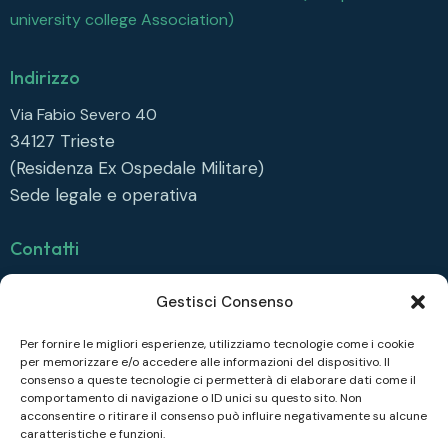
university college Association)
Indirizzo
Via Fabio Severo 40
34127
Trieste
(Residenza Ex Ospedale Militare)
Sede legale e operativa
Contatti
info@collegiofonda.it
Gestisci Consenso
Tel: +39 040 558 6415
Per fornire le migliori esperienze, utilizziamo tecnologie come i cookie
per memorizzare e/o accedere alle informazioni del dispositivo. Il
Seguici su
consenso a queste tecnologie ci permetterà di elaborare dati come il
comportamento di navigazione o ID unici su questo sito. Non
Facebook
acconsentire o ritirare il consenso può influire negativamente su alcune
caratteristiche e funzioni.
Instagram