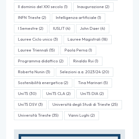
Il dominio del XXI secolo
(1)
Inaugurazione
(2)
INFN Trieste
(2)
Intelligenza artificiale
(1)
I Semestre
(2)
IUSLIT
(4)
John Daer
(4)
Lauree Ciclo unico
(3)
Lauree Magistrali
(18)
Lauree Triennali
(15)
Paola Perna
(1)
Programma didattico
(2)
Rinaldo Rui
(1)
Roberta Nunin
(3)
Selezioni a.a. 2023/24
(20)
Sostenibilità energetica
(2)
Tina Marinari
(5)
UniTS
(30)
UniTS CLA
(2)
UniTS DIA
(2)
UniTS DSV
(3)
Università degli Studi di Trieste
(25)
Università Trieste
(35)
Vanni Lughi
(2)