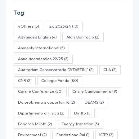
Tag
4Others
(5)
a.a 2023/24
(10)
Advanced English
(4)
Alois Bonifacio
(2)
Amnesty International
(5)
Anno accademico 22/23
(2)
Auditorium Conservatorio "G.TARTINI"
(2)
CLA
(2)
CNR
(2)
Collegio Fonda
(80)
Corsi e Conferenze
(50)
Crisi e Cambiamento
(9)
Da problema a opportunità
(2)
DEAMS
(2)
Dipartimento di Fisica
(2)
Diritto
(1)
Edoardo Milotti
(2)
Energy transition
(3)
Environment
(2)
Fondazione Rui
(1)
ICTP
(2)