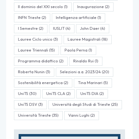
Il dominio del XXI secolo
(1)
Inaugurazione
(2)
INFN Trieste
(2)
Intelligenza artificiale
(1)
I Semestre
(2)
IUSLIT
(4)
John Daer
(4)
Lauree Ciclo unico
(3)
Lauree Magistrali
(18)
Lauree Triennali
(15)
Paola Perna
(1)
Programma didattico
(2)
Rinaldo Rui
(1)
Roberta Nunin
(3)
Selezioni a.a. 2023/24
(20)
Sostenibilità energetica
(2)
Tina Marinari
(5)
UniTS
(30)
UniTS CLA
(2)
UniTS DIA
(2)
UniTS DSV
(3)
Università degli Studi di Trieste
(25)
Università Trieste
(35)
Vanni Lughi
(2)