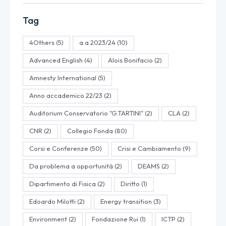
Tag
4Others
(5)
a.a 2023/24
(10)
Advanced English
(4)
Alois Bonifacio
(2)
Amnesty International
(5)
Anno accademico 22/23
(2)
Auditorium Conservatorio "G.TARTINI"
(2)
CLA
(2)
CNR
(2)
Collegio Fonda
(80)
Corsi e Conferenze
(50)
Crisi e Cambiamento
(9)
Da problema a opportunità
(2)
DEAMS
(2)
Dipartimento di Fisica
(2)
Diritto
(1)
Edoardo Milotti
(2)
Energy transition
(3)
Environment
(2)
Fondazione Rui
(1)
ICTP
(2)