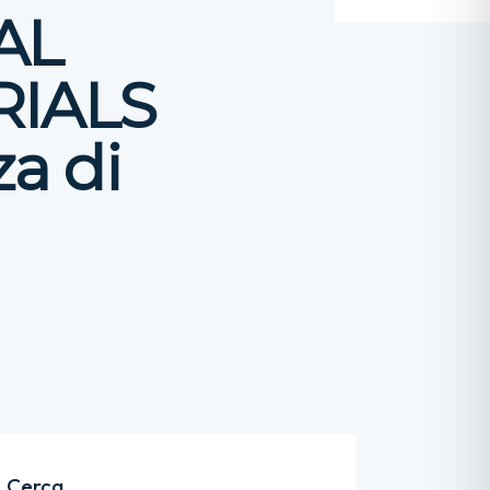
AL
RIALS
a di
Cerca