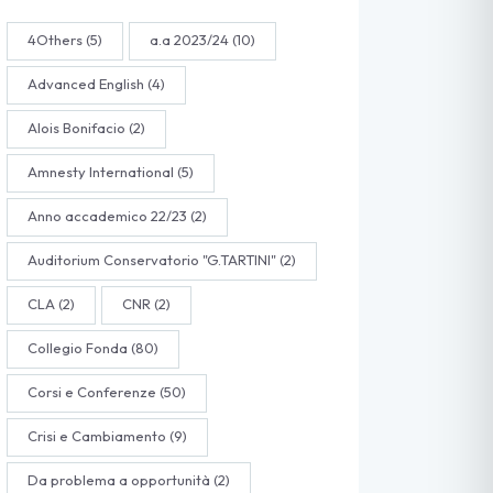
4Others
(5)
a.a 2023/24
(10)
Advanced English
(4)
Alois Bonifacio
(2)
Amnesty International
(5)
Anno accademico 22/23
(2)
Auditorium Conservatorio "G.TARTINI"
(2)
CLA
(2)
CNR
(2)
Collegio Fonda
(80)
Corsi e Conferenze
(50)
Crisi e Cambiamento
(9)
Da problema a opportunità
(2)