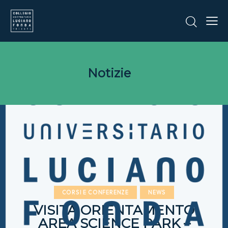
Notizie
CORSI E CONFERENZE
NEWS
VISITA ORIENTAMENTO
AREA SCIENCE PARK –