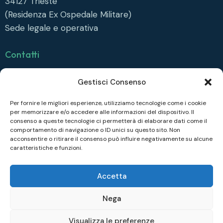
34127
Trieste
(Residenza Ex Ospedale Militare)
Sede legale e operativa
Contatti
info@collegiofonda.it
Gestisci Consenso
Tel: +39 040 558 6415
Per fornire le migliori esperienze, utilizziamo tecnologie come i cookie
per memorizzare e/o accedere alle informazioni del dispositivo. Il
Seguici su
consenso a queste tecnologie ci permetterà di elaborare dati come il
comportamento di navigazione o ID unici su questo sito. Non
Facebook
acconsentire o ritirare il consenso può influire negativamente su alcune
caratteristiche e funzioni.
Instagram
Linkedin
Accetta
Nega
COLLEGIO FONDA © 2026. All rights reserved.|
Privacy
Visualizza le preferenze
policy
| Disegnato da
Divulgando