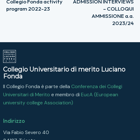
Collegio Fonda activity
ADMISSION INTERVIEWS
program 2022-23
– COLLOQUI
AMMISSIONE a.a.
2023/24
Collegio Universitario di merito Luciano
Fonda
Il Collegio Fonda è parte della
Conferenza dei Collegi
Universitari di Merito
e membro di
EucA (European
university college Association)
Indirizzo
Via Fabio Severo 40