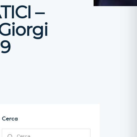
ICI –
Giorgi
19
Cerca