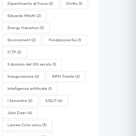
Dipartimento di Fisica
(2)
Diritto
(1)
Edoardo Milotti
(2)
Energy transition
(3)
Environment
(2)
Fondazione Rui
(1)
ICTP
(2)
Il dominio del XXI secolo
(1)
Inaugurazione
(2)
INFN Trieste
(2)
Intelligenza artificiale
(1)
I Semestre
(2)
IUSLIT
(4)
John Daer
(4)
Lauree Ciclo unico
(3)