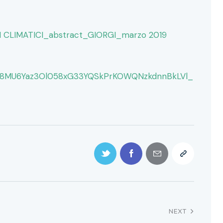
CLIMATICI_abstract_GIORGI_marzo 2019
1pb8MU6Yaz3Ol058xG33YQSkPrKOWQNzkdnnBkLVl_
NEXT