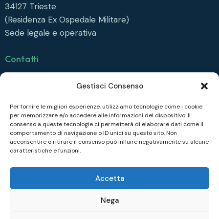
34127
Trieste
(Residenza Ex Ospedale Militare)
Sede legale e operativa
Contatti
info@collegiofonda.it
Gestisci Consenso
Tel: +39 040 558 6415
Per fornire le migliori esperienze, utilizziamo tecnologie come i cookie
per memorizzare e/o accedere alle informazioni del dispositivo. Il
Seguici su
consenso a queste tecnologie ci permetterà di elaborare dati come il
comportamento di navigazione o ID unici su questo sito. Non
Facebook
acconsentire o ritirare il consenso può influire negativamente su alcune
caratteristiche e funzioni.
Instagram
Linkedin
Accetta
Nega
COLLEGIO FONDA © 2026. All rights reserved.|
Privacy