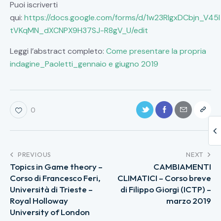
Puoi iscriverti
qui:
https://docs.google.com/forms/d/1w23RIgxDCbjn_V45l
tVKqMN_dXCNPX9H37SJ-R8gV_U/edit
Leggi l’abstract completo:
Come presentare la propria
indagine_Paoletti_gennaio e giugno 2019
0
PREVIOUS
NEXT
Topics in Game theory –
CAMBIAMENTI
Corso di Francesco Feri,
CLIMATICI – Corso breve
Università di Trieste –
di Filippo Giorgi (ICTP) –
Royal Holloway
marzo 2019
University of London