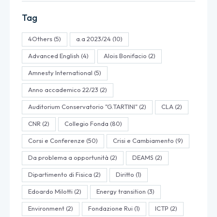
Tag
4Others
(5)
a.a 2023/24
(10)
Advanced English
(4)
Alois Bonifacio
(2)
Amnesty International
(5)
Anno accademico 22/23
(2)
Auditorium Conservatorio "G.TARTINI"
(2)
CLA
(2)
CNR
(2)
Collegio Fonda
(80)
Corsi e Conferenze
(50)
Crisi e Cambiamento
(9)
Da problema a opportunità
(2)
DEAMS
(2)
Dipartimento di Fisica
(2)
Diritto
(1)
Edoardo Milotti
(2)
Energy transition
(3)
Environment
(2)
Fondazione Rui
(1)
ICTP
(2)