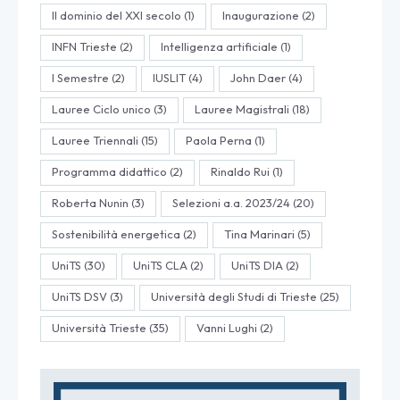
Il dominio del XXI secolo
(1)
Inaugurazione
(2)
INFN Trieste
(2)
Intelligenza artificiale
(1)
I Semestre
(2)
IUSLIT
(4)
John Daer
(4)
Lauree Ciclo unico
(3)
Lauree Magistrali
(18)
Lauree Triennali
(15)
Paola Perna
(1)
Programma didattico
(2)
Rinaldo Rui
(1)
Roberta Nunin
(3)
Selezioni a.a. 2023/24
(20)
Sostenibilità energetica
(2)
Tina Marinari
(5)
UniTS
(30)
UniTS CLA
(2)
UniTS DIA
(2)
UniTS DSV
(3)
Università degli Studi di Trieste
(25)
Università Trieste
(35)
Vanni Lughi
(2)