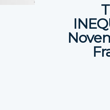
T
INEQU
Novem
Fr