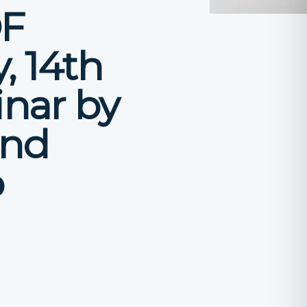
OF
, 14th
nar by
and
o