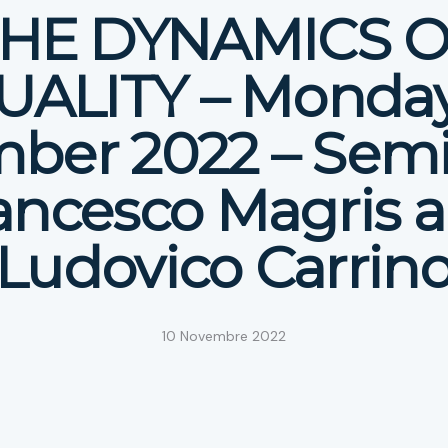
HE DYNAMICS 
ALITY – Monday
ber 2022 – Semi
ancesco Magris 
Ludovico Carrin
10 Novembre 2022