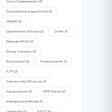
Crisi e Cambiamento
(9)
Da problema a opportunità
(2)
DEAMS
(2)
Dipartimento di Fisica
(2)
Diritto
(1)
Edoardo Milotti
(2)
Energy transition
(3)
Environment
(2)
Fondazione Rui
(1)
ICTP
(2)
Il dominio del XXI secolo
(1)
Inaugurazione
(2)
INFN Trieste
(2)
Intelligenza artificiale
(1)
I Semestre
(2)
IUSLIT
(4)