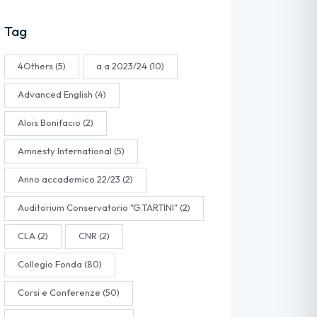
Tag
4Others
(5)
a.a 2023/24
(10)
Advanced English
(4)
Alois Bonifacio
(2)
Amnesty International
(5)
Anno accademico 22/23
(2)
Auditorium Conservatorio "G.TARTINI"
(2)
CLA
(2)
CNR
(2)
Collegio Fonda
(80)
Corsi e Conferenze
(50)